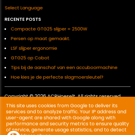
Select Language
RECENTE POSTS
Compacte GTG25 slijper = 2500W
Persen op maat gemaakt.
LSF slijper ergonomie
GTG25 op Cobot
Tips bij de aanschaf van een accuboormachine
Hoe kies je de perfecte slagmoersleutel?
Copyright © 2026 ACRHoeselt. All rights reserved.
This site uses cookies from Google to deliver its
Privacy & Cookies
|
UP-TO-DATE WebDesign
services and to analyze traffic. Your IP address and
user-agent are shared with Google along with
performance and security metrics to ensure quality
of service, generate usage statistics, and to detect