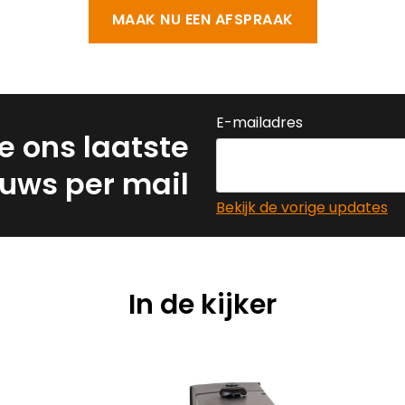
MAAK NU EEN AFSPRAAK
E-mailadres
e ons laatste
uws per mail
Bekijk de vorige updates
In de kijker