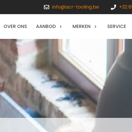
info@acr-tooling.be
+32 8
OVER ONS
AANBOD
MERKEN
SERVICE