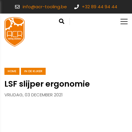
info@acr-tooling.be
+32 89 44 94 44
HOME
IN DE KIJKER
LSF slijper ergonomie
VRIJDAG, 03 DECEMBER 2021